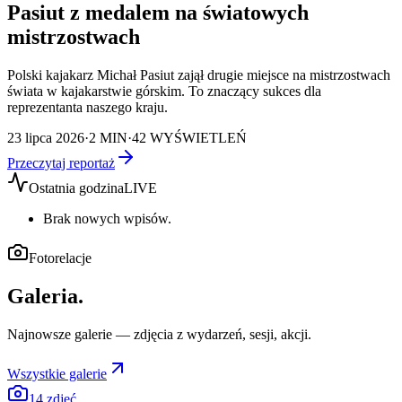
Pasiut z medalem na światowych
mistrzostwach
Polski kajakarz Michał Pasiut zajął drugie miejsce na mistrzostwach
świata w kajakarstwie górskim. To znaczący sukces dla
reprezentanta naszego kraju.
23 lipca 2026
·
2
MIN
·
42
WYŚWIETLEŃ
Przeczytaj reportaż
Ostatnia godzina
LIVE
Brak nowych wpisów.
Fotorelacje
Galeria
.
Najnowsze galerie — zdjęcia z wydarzeń, sesji, akcji.
Wszystkie galerie
14
zdjęć