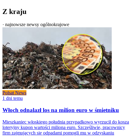
Z kraju
· najnowsze newsy ogólnokrajowe
Polsat News
1 dni temu
Włoch odnalazł los na milion euro w śmietniku
Mieszkaniec włoskiego południa przypadkowo wyrzucił do kosza
loteryjny kupon wartości miliona euro. Szczęśliwie, pracownicy
firm zajmujących się odpadami pomogli mu w odzyskaniu