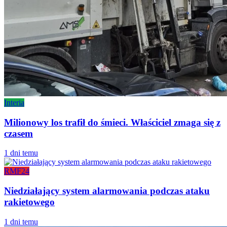
Interia
Milionowy los trafił do śmieci. Właściciel zmaga się z
czasem
1 dni temu
RMF24
Niedziałający system alarmowania podczas ataku
rakietowego
1 dni temu