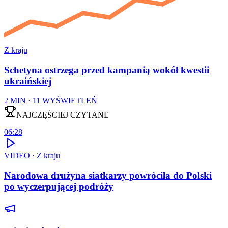
Z kraju
Schetyna ostrzega przed kampanią wokół kwestii
ukraińskiej
2
MIN ·
11
WYŚWIETLEŃ
NAJCZĘŚCIEJ CZYTANE
06:28
VIDEO ·
Z kraju
Narodowa drużyna siatkarzy powróciła do Polski
po wyczerpującej podróży