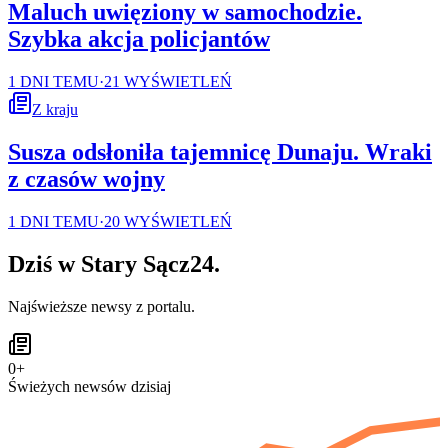
Maluch uwięziony w samochodzie.
Szybka akcja policjantów
1 DNI TEMU
·
21
WYŚWIETLEŃ
Z kraju
Susza odsłoniła tajemnicę Dunaju. Wraki
z czasów wojny
1 DNI TEMU
·
20
WYŚWIETLEŃ
Dziś w
Stary Sącz24
.
Najświeższe newsy z portalu.
0
+
Świeżych newsów dzisiaj