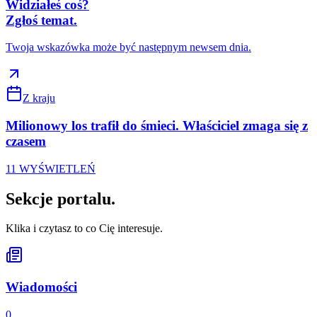
Widziałeś coś?
Zgłoś temat.
Twoja wskazówka może być następnym newsem dnia.
Z kraju
Milionowy los trafił do śmieci. Właściciel zmaga się z
czasem
11
WYŚWIETLEŃ
Sekcje
portalu
.
Klika i czytasz to co Cię interesuje.
Wiadomości
0