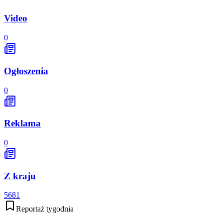
Video
0
Ogłoszenia
0
Reklama
0
Z kraju
5681
Reportaż tygodnia