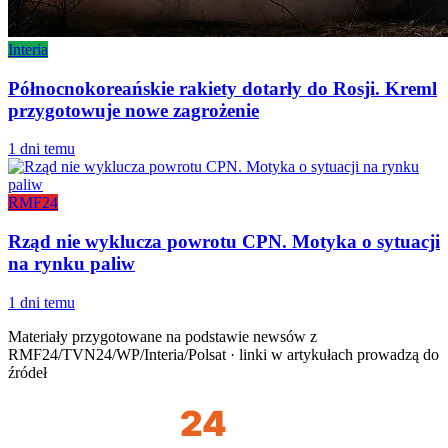
Interia
Północnokoreańskie rakiety dotarły do Rosji. Kreml
przygotowuje nowe zagrożenie
1 dni temu
RMF24
Rząd nie wyklucza powrotu CPN. Motyka o sytuacji
na rynku paliw
1 dni temu
Materiały przygotowane na podstawie newsów z
RMF24/TVN24/WP/Interia/Polsat · linki w artykułach prowadzą do
źródeł