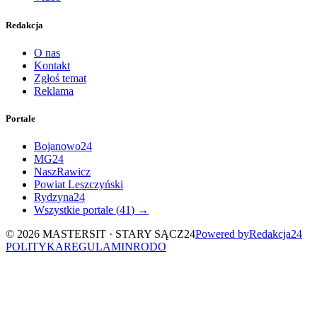
Redakcja
O nas
Kontakt
Zgłoś temat
Reklama
Portale
Bojanowo24
MG24
NaszRawicz
Powiat Leszczyński
Rydzyna24
Wszystkie portale (
41
) →
©
2026
MASTERSIT ·
STARY SĄCZ24
Powered by
Redakcja
24
POLITYKA
REGULAMIN
RODO