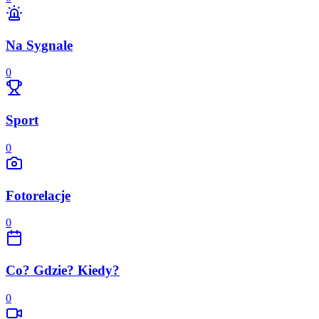
Na Sygnale
0
Sport
0
Fotorelacje
0
Co? Gdzie? Kiedy?
0