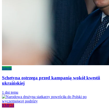
Interia
Schetyna ostrzega przed kampanią wokół kwestii
ukraińskiej
1 dni temu
RMF24