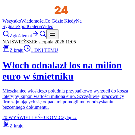
Wszystko
Wiadomości
Co Gdzie Kiedy
Na
Sygnale
Sport
Galeria
Video
Zgłoś temat
NAJŚWIEŻSZE
6 sierpnia 2026 11:05
Z kraju
1 DNI TEMU
Włoch odnalazł los na milion
euro w śmietniku
Mieszkaniec włoskiego południa przypadkowo wyrzucił do kosza
loteryjny kupon wartości miliona euro. Szczęśliwie, pracownicy
firm zajmujących się odpadami pomogli mu w odzyskaniu
bezcennego dokumentu.
20
WYŚWIETLEŃ
·
0
KOM.
Czytaj →
Z kraju