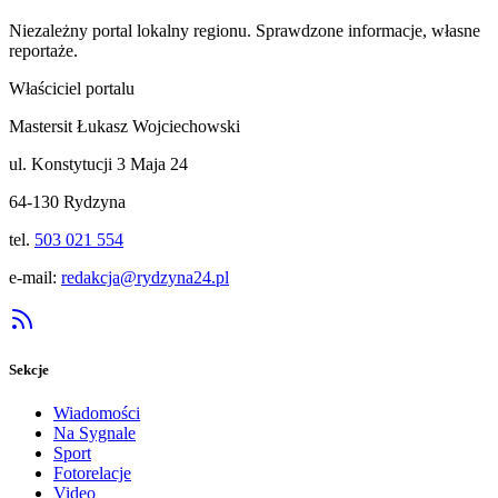
Niezależny portal lokalny
regionu
. Sprawdzone informacje, własne
reportaże.
Właściciel portalu
Mastersit Łukasz Wojciechowski
ul. Konstytucji 3 Maja 24
64-130 Rydzyna
tel.
503 021 554
e-mail:
redakcja@rydzyna24.pl
Sekcje
Wiadomości
Na Sygnale
Sport
Fotorelacje
Video